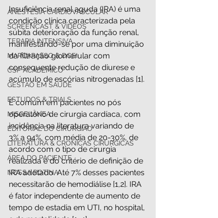
Insuficiência renal aguda (IRA) é uma 
ANESTESIA CARDIOVASCULAR
condição clínica caracterizada pela 
SCREENCAST & VÍDEOS
súbita deterioração da função renal, 
TERAPIA INTENSIVA
manifestando-se por uma diminuição 
da filtração glomerular com 
MARCAPASSO & DCEI
consequente redução de diurese e 
CSP ACADÊMICO
acúmulo de escórias nitrogenadas [1].
GESTÃO EM SAÚDE
ESTUDOS & TRIALS
É comum em pacientes no pós 
operatório de cirurgia cardíaca, com 
MISCELÂNEA
incidência na literatura variando de 
EDITORIAL DO CIRURGIÃO
3% a 94%, com média de 20-30%, de 
LITERATURA & CRÔNICAS CIRÚRGICAS
acordo com o tipo de cirurgia 
ÁREA DO PACIENTE
realizada e do critério de definição de 
IRA adotado. Até 7% desses pacientes 
NOSSA ROTINA
necessitarão de hemodiálise [1,2]. IRA 
é fator independente de aumento de 
tempo de estadia em UTI, no hospital, 