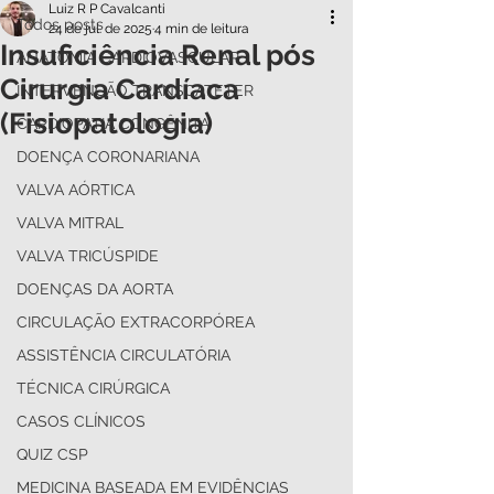
Luiz R P Cavalcanti
Todos posts
24 de jul. de 2025
4 min de leitura
Insuficiência Renal pós
ANATOMIA CARDIOVASCULAR
Cirurgia Cardíaca
INTERVENÇÃO TRANSCATETER
(Fisiopatologia)
CARDIOPATIA CONGÊNITA
DOENÇA CORONARIANA
VALVA AÓRTICA
VALVA MITRAL
VALVA TRICÚSPIDE
DOENÇAS DA AORTA
CIRCULAÇÃO EXTRACORPÓREA
ASSISTÊNCIA CIRCULATÓRIA
TÉCNICA CIRÚRGICA
CASOS CLÍNICOS
QUIZ CSP
MEDICINA BASEADA EM EVIDÊNCIAS