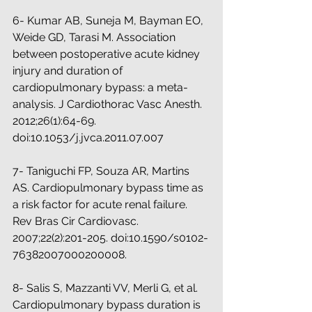
6- Kumar AB, Suneja M, Bayman EO, 
Weide GD, Tarasi M. Association 
between postoperative acute kidney 
injury and duration of 
cardiopulmonary bypass: a meta-
analysis. J Cardiothorac Vasc Anesth. 
2012;26(1):64-69. 
doi:10.1053/j.jvca.2011.07.007
7- Taniguchi FP, Souza AR, Martins 
AS. Cardiopulmonary bypass time as 
a risk factor for acute renal failure. 
Rev Bras Cir Cardiovasc. 
2007;22(2):201-205. doi:10.1590/s0102-
76382007000200008.
8- Salis S, Mazzanti VV, Merli G, et al. 
Cardiopulmonary bypass duration is 