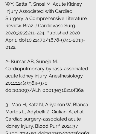
WY, Gatta F, Snosi M. Acute Kidney 
Injury Associated with Cardiac 
Surgery: a Comprehensive Literature 
Review. Braz J Cardiovasc Surg. 
2020;35(2):211-224. Published 2020 
Apr 1. doi:10.21470/1678-9741-2019-
0122.
2- Kumar AB, Suneja M. 
Cardiopulmonary bypass-associated 
acute kidney injury. Anesthesiology. 
2011;114(4):964-970. 
doi:10.1097/ALN.0b013e318210f86a.
3- Mao H, Katz N, Ariyanon W, Blanca-
Martos L, Adybelli Z, Giuliani A, et al. 
Cardiac surgery-associated acute 
kidney injury. Blood Purif. 2014;37 
Suppl 2:34-50. doi:10.1159/000361062.