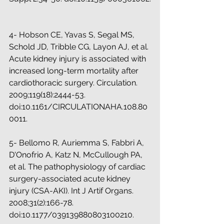
4- Hobson CE, Yavas S, Segal MS, 
Schold JD, Tribble CG, Layon AJ, et al. 
Acute kidney injury is associated with 
increased long-term mortality after 
cardiothoracic surgery. Circulation. 
2009;119(18):2444-53. 
doi:10.1161/CIRCULATIONAHA.108.80
0011.
5- Bellomo R, Auriemma S, Fabbri A, 
D'Onofrio A, Katz N, McCullough PA, 
et al. The pathophysiology of cardiac 
surgery-associated acute kidney 
injury (CSA-AKI). Int J Artif Organs. 
2008;31(2):166-78. 
doi:10.1177/039139880803100210.