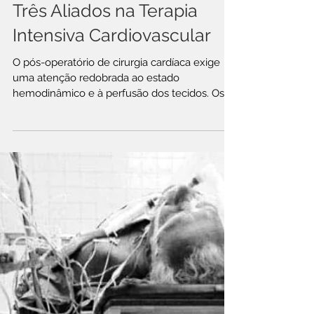
Lactato, Gap de CO₂ e
Saturação Venosa Central:
Três Aliados na Terapia
Intensiva Cardiovascular
O pós-operatório de cirurgia cardíaca exige
uma atenção redobrada ao estado
hemodinâmico e à perfusão dos tecidos. Os
parâmetros de "macrocirculação" (pressão
arterial, débito cardíaco, resistência vascular,
PCV, etc.) são claros e vistos na monitor da
UTI. Porém, a "microcirculação", precisam de
exames complementares laboratoriais, pois
não são tão evidentes. Com relação a
"microcirculação" (envolve os capilares,
arteríolas e vênulas, onde ocorre a troca de
nutrientes, oxig