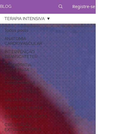
Registre-se
BLOG
TERAPIA INTENSIVA
Todos posts
ANATOMIA
CARDIOVASCULAR
INTERVENÇÃO
TRANSCATETER
CARDIOPATIA
CONGÊNITA
DOENÇA
CORONARIANA
VALVA AÓRTICA
VALVA MITRAL
VALVA TRICÚSPIDE
DOENÇAS DA AORTA
CIRCULAÇÃO
EXTRACORPÓREA