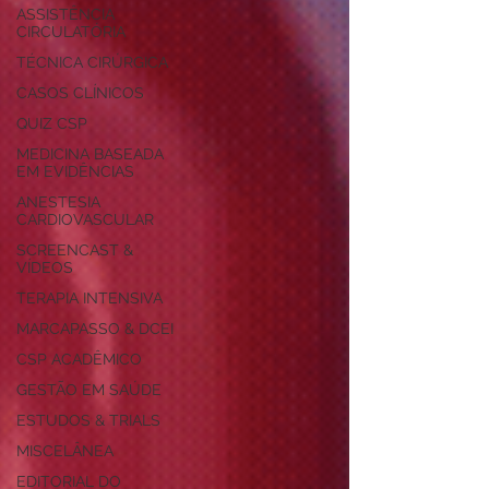
ASSISTÊNCIA
CIRCULATÓRIA
TÉCNICA CIRÚRGICA
CASOS CLÍNICOS
QUIZ CSP
MEDICINA BASEADA
EM EVIDÊNCIAS
ANESTESIA
CARDIOVASCULAR
SCREENCAST &
VÍDEOS
TERAPIA INTENSIVA
MARCAPASSO & DCEI
CSP ACADÊMICO
GESTÃO EM SAÚDE
ESTUDOS & TRIALS
MISCELÂNEA
EDITORIAL DO