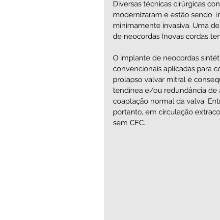
Diversas técnicas cirúrgicas conv
modernizaram e estão sendo  im
minimamente invasiva. Uma dessa
de neocordas (novas cordas tend
O implante de neocordas sintét
convencionais aplicadas para cor
prolapso valvar mitral é cons
tendínea e/ou redundância de a
coaptação normal da valva. Entr
portanto, em circulação extraco
sem CEC.