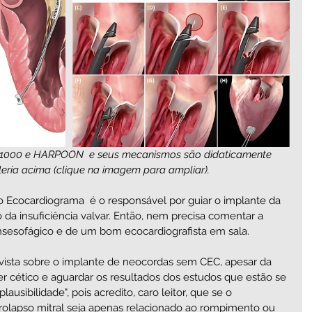
S1000 e HARPOON  e seus mecanismos são didaticamente 
eria acima (clique na imagem para ampliar). 
 Ecocardiograma  é o responsável por guiar o implante da 
o da insuficiência valvar. Então, nem precisa comentar a 
sesofágico e de um bom ecocardiografista em sala. 
ista sobre o implante de neocordas sem CEC, apesar da 
 ser cético e aguardar os resultados dos estudos que estão se 
usibilidade", pois acredito, caro leitor, que se o 
rolapso mitral seja apenas relacionado ao rompimento ou 