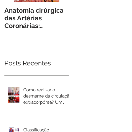
Anatomia cirúrgica
Guias, Cateteres e
das Artérias
Introdutores -
Coronárias:
Características e
reflexões práticas e
conceitos básicos
armadilhas
para o Cirurgião
cirúrgicas.
Cardiovascular.
Posts Recentes
Como realizar o
desmame da circulação
extracorpórea? Um
passo a passo prático.
Classificação