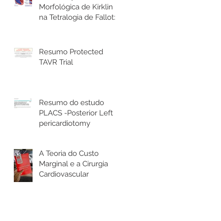
Morfológica de Kirklin
na Tetralogia de Fallot: o
que todo cirurgião
cardíaco precisa saber
Resumo Protected
TAVR Trial
Resumo do estudo
PLACS -Posterior Left
pericardiotomy
A Teoria do Custo
Marginal e a Cirurgia
Cardiovascular