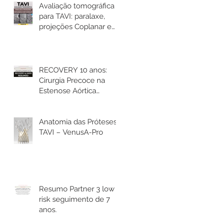
Avaliação tomográfica
para TAVI: paralaxe,
projeções Coplanar e
Cusp Overlap
RECOVERY 10 anos:
Cirurgia Precoce na
Estenose Aórtica
Assintomática reduz
mortalidade.
Anatomia das Próteses
TAVI – VenusA-Pro
Resumo Partner 3 low
risk seguimento de 7
anos.