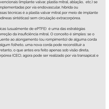
encionais (implante valvar, plastia mitral, ablação,  etc.) se 
plementadas por via endovascular, híbrida ou 
s técnicas é a plastia valvar mitral por meio de implante 
íneas sintéticas) sem circulação extracorpórea. 
icas (usualmente de ePTFE)  é uma das estratégias 
reção da insuficiência mitral. O conceito é simples: se o 
equente ao alongamento (ou rompimento) de alguma corda 
lgum folheto, uma nova corda pode reconstituir a 
etanto, o que antes era feito apenas sob visão direta, 
rpórea (CEC), agora pode ser realizado por via transapical e 