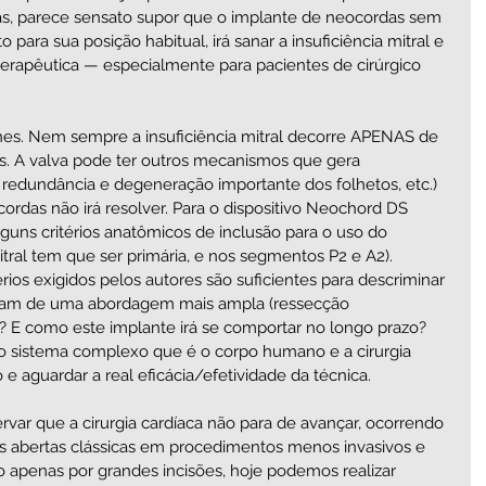
as, parece sensato supor que o implante de neocordas sem 
 para sua posição habitual, irá sanar a insuficiência mitral e 
terapêutica — especialmente para pacientes de cirúrgico 
hes. Nem sempre a insuficiência mitral decorre APENAS de 
s. A valva pode ter outros mecanismos que gera 
, redundância e degeneração importante dos folhetos, etc.) 
ordas não irá resolver. Para o dispositivo Neochord DS 
guns critérios anatômicos de inclusão para o uso do 
 mitral tem que ser primária, e nos segmentos P2 e A2). 
rios exigidos pelos autores são suficientes para descriminar 
am de uma abordagem mais ampla (ressecção 
.)? E como este implante irá se comportar no longo prazo? 
sistema complexo que é o corpo humano e a cirurgia 
o e aguardar a real eficácia/efetividade da técnica. 
ar que a cirurgia cardíaca não para de avançar, ocorrendo 
s abertas clássicas em procedimentos menos invasivos e 
o apenas por grandes incisões, hoje podemos realizar 