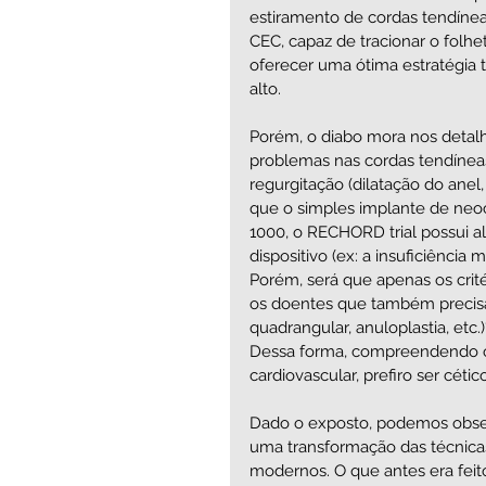
estiramento de cordas tendíne
CEC, capaz de tracionar o folheto
oferecer uma ótima estratégia 
alto. 
Porém, o diabo mora nos detal
problemas nas cordas tendínea
regurgitação (dilatação do anel
que o simples implante de neoc
1000, o RECHORD trial possui al
dispositivo (ex: a insuficiência
Porém, será que apenas os crité
os doentes que também precis
quadrangular, anuloplastia, etc
Dessa forma, compreendendo o 
cardiovascular, prefiro ser cétic
Dado o exposto, podemos observ
uma transformação das técnica
modernos. O que antes era feit