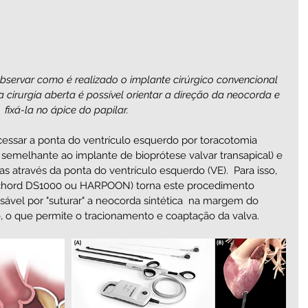
ervar como é realizado o implante cirúrgico convencional 
cirurgia aberta é possível orientar a direção da neocorda e 
fixá-la no ápice do papilar. 
essar a ponta do ventrículo esquerdo por toracotomia 
a semelhante ao implante de bioprótese valvar transapical) e 
s através da ponta do ventrículo esquerdo (VE).  Para isso, 
ochord DS1000 ou HARPOON) torna este procedimento 
nsável por "suturar" a neocorda sintética  na margem do 
o, o que permite o tracionamento e coaptação da valva. 