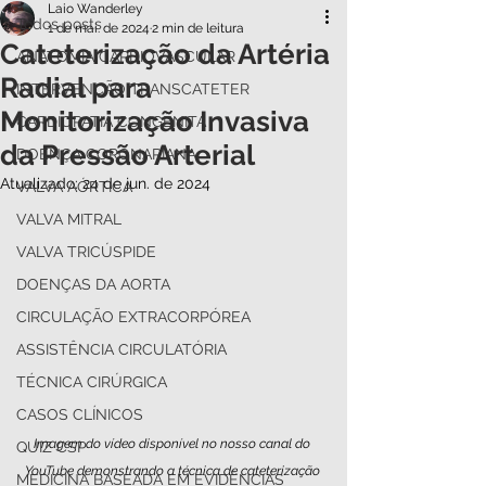
Laio Wanderley
Todos posts
1 de mai. de 2024
2 min de leitura
Cateterização da Artéria
ANATOMIA CARDIOVASCULAR
Radial para
INTERVENÇÃO TRANSCATETER
Monitorização Invasiva
CARDIOPATIA CONGÊNITA
da Pressão Arterial
DOENÇA CORONARIANA
Atualizado:
24 de jun. de 2024
VALVA AÓRTICA
VALVA MITRAL
VALVA TRICÚSPIDE
DOENÇAS DA AORTA
CIRCULAÇÃO EXTRACORPÓREA
ASSISTÊNCIA CIRCULATÓRIA
TÉCNICA CIRÚRGICA
CASOS CLÍNICOS
Imagem do vídeo disponível no nosso canal do 
QUIZ CSP
YouTube demonstrando a técnica de cateterização 
MEDICINA BASEADA EM EVIDÊNCIAS