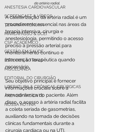
da artéria radial.
ANESTESIA CARDIOVASCULAR
SCREENCAST & VÍDEOS
A cateterização da artéria radial é um 
procedimento essencial nas áreas da 
TERAPIA INTENSIVA
terapia intensiva, cirurgia e 
MARCAPASSO & DCEI
anestesiologia, permitindo o acesso 
CSP ACADÊMICO
preciso à pressão arterial para 
GESTÃO EM SAÚDE
monitoramento contínuo e 
intervenção terapêutica quando 
ESTUDOS & TRIALS
necessário.
MISCELÂNEA
EDITORIAL DO CIRURGIÃO
Seu objetivo principal é fornecer 
LITERATURA & CRÔNICAS CIRÚRGICAS
informações cruciais sobre a 
hemodinâmica do paciente. Além 
ÁREA DO PACIENTE
disso, o acesso à artéria radial facilita 
NOSSA ROTINA
a coleta seriada de gasometrias, 
auxiliando na tomada de decisões 
clínicas fundamentais durante a 
cirurgia cardíaca ou na UTI.