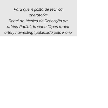
Para quem gosta de técnica 
operatória: 
React da técnica de Dissecção da 
artéria Radial do vídeo "Open radial 
artery harvesting", publicado pelo Mario 
Gaudino. 
DOENÇA CORONARIANA
TÉCNICA CIRÚRGICA
ANATOMIA CARDIOVASCULAR
Ver tudo
Posts recentes