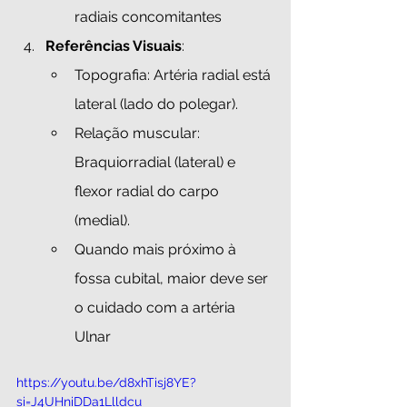
radiais concomitantes 
Referências Visuais
:
Topografia: Artéria radial está 
lateral (lado do polegar).
Relação muscular: 
Braquiorradial (lateral) e 
flexor radial do carpo 
(medial).
Quando mais próximo à 
fossa cubital, maior deve ser 
o cuidado com a artéria 
Ulnar
https://youtu.be/d8xhTisj8YE?
si=J4UHniDDa1Llldcu