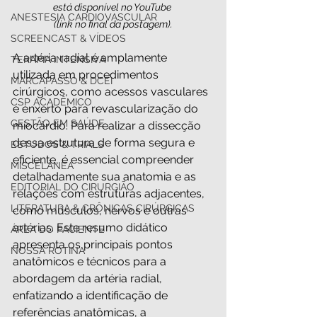
está disponível no YouTube 
ANESTESIA CARDIOVASCULAR
(link no final da postagem).
SCREENCAST & VÍDEOS
A artéria radial é amplamente 
TERAPIA INTENSIVA
utilizada em procedimentos 
MARCAPASSO & DCEI
cirúrgicos, como acessos vasculares 
CSP ACADÊMICO
e enxerto para revascularização do 
GESTÃO EM SAÚDE
miocárdio. Para realizar a dissecção 
dessa estrutura de forma segura e 
ESTUDOS & TRIALS
eficiente, é essencial compreender 
MISCELÂNEA
detalhadamente sua anatomia e as 
EDITORIAL DO CIRURGIÃO
relações com estruturas adjacentes, 
LITERATURA & CRÔNICAS CIRÚRGICAS
como músculos, nervos e outras 
artérias. Este resumo didático 
ÁREA DO PACIENTE
apresenta os principais pontos 
NOSSA ROTINA
anatômicos e técnicos para a 
abordagem da artéria radial, 
enfatizando a identificação de 
referências anatômicas, a 