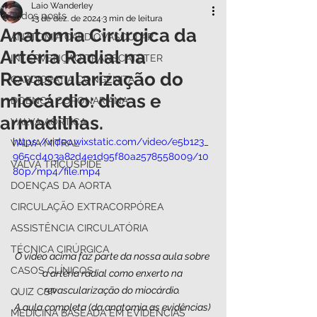
Laio Wanderley
Todos posts
13 de dez. de 2024
3 min de leitura
Anatomia Cirúrgica da
ANATOMIA CARDIOVASCULAR
Artéria Radial na
INTERVENÇÃO TRANSCATETER
Revascularização do
CARDIOPATIA CONGÊNITA
miocárdio: dicas e
DOENÇA CORONARIANA
armadilhas.
VALVA AÓRTICA
https://video.wixstatic.com/video/e5b123_
VALVA MITRAL
965cd403a82d4e1d95f80a2578558009/10
VALVA TRICÚSPIDE
80p/mp4/file.mp4
DOENÇAS DA AORTA
CIRCULAÇÃO EXTRACORPÓREA
ASSISTÊNCIA CIRCULATÓRIA
TÉCNICA CIRÚRGICA
O vídeo acima faz parte da nossa aula sobre 
CASOS CLÍNICOS
a artéria radial como enxerto na 
revascularização do miocárdio. 
QUIZ CSP
A aula completa (da anatomia as evidências) 
MEDICINA BASEADA EM EVIDÊNCIAS