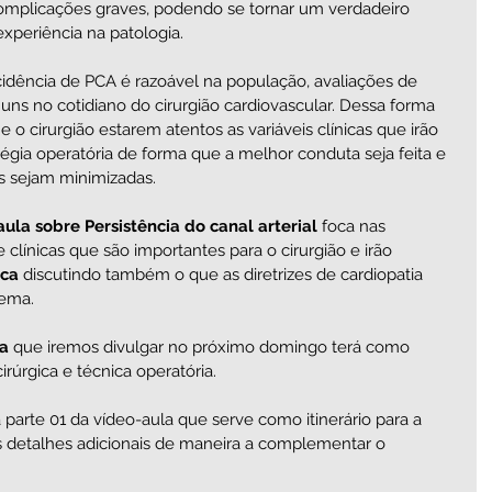
omplicações graves, podendo se tornar um verdadeiro 
experiência na patologia. 
dência de PCA é razoável na população, avaliações de 
uns no cotidiano do cirurgião cardiovascular. Dessa forma  
 o cirurgião estarem atentos as variáveis clínicas que irão 
atégia operatória de forma que a melhor conduta seja feita e 
s sejam minimizadas. 
ula sobre Persistência do canal arterial
 foca nas 
e clínicas que são importantes para o cirurgião e irão 
ica
 discutindo também o que as diretrizes de cardiopatia 
ema. 
a 
que iremos divulgar no próximo domingo terá como 
rúrgica e técnica operatória. 
 parte 01 da vídeo-aula que serve como itinerário para a 
 detalhes adicionais de maneira a complementar o 