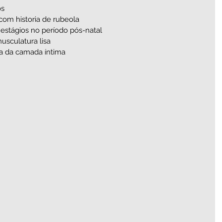
s   
m historia de rubeola     
stágios no período pós-natal   
sculatura lisa   
sa da camada íntima   