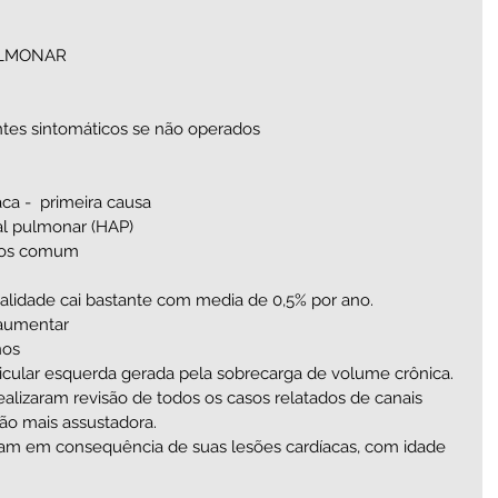
LMONAR   
 
   
tes sintomáticos se não operados   
aca -  primeira causa  
al pulmonar (HAP)  
os comum   
    
alidade cai bastante com media de 0,5% por ano.  
aumentar   
os   
ricular esquerda gerada pela sobrecarga de volume crônica.  
são mais assustadora.  