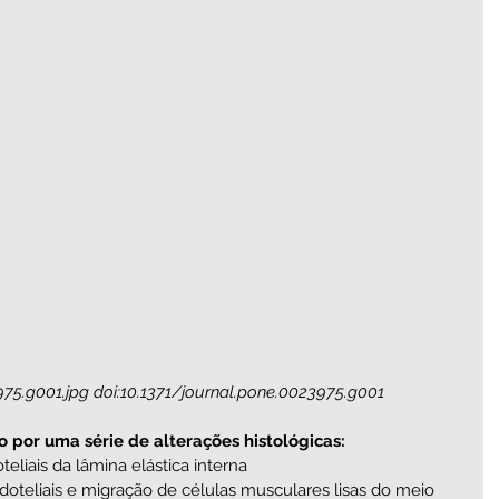
975.g001.jpg doi:10.1371/journal.pone.0023975.g001
or uma série de alterações histológicas:  
eliais da lâmina elástica interna