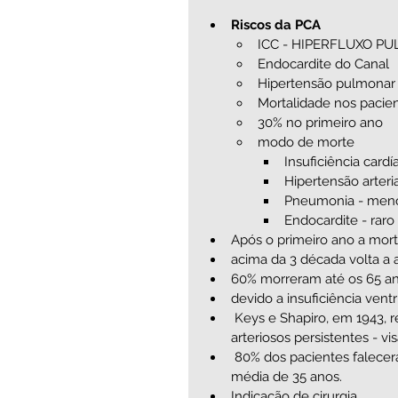
Riscos da PCA  
ICC - HIPERFLUXO PU
Endocardite do Canal  
Hipertensão pulmonar  
Mortalidade nos pacien
30% no primeiro ano   
modo de morte  
Insuficiência cardí
Hipertensão arteri
Pneumonia - men
Endocardite - raro  
Após o primeiro ano a mort
acima da 3 década volta a 
60% morreram até os 65 an
devido a insuficiência vent
 Keys e Shapiro, em 1943, realizaram revisão de todos os casos relatados de canais 
arteriosos persistentes - vi
 80% dos pacientes faleceram em consequência de suas lesões cardíacas, com idade 
média de 35 anos.          
Indicação de cirurgia   