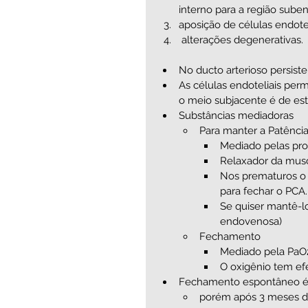
interno para a região subend
aposição de células endote
 alterações degenerativas. 
No ducto arterioso persiste
As células endoteliais per
o meio subjacente é de estr
Substâncias mediadoras   
Para manter a Patência
Mediado pelas pros
Relaxador da muscu
Nos prematuros o u
para fechar o PCA.
Se quiser mantê-lo
endovenosa)      
Fechamento   
Mediado pela PaO2
O oxigênio tem efei
Fechamento espontâneo é
porém após 3 meses de