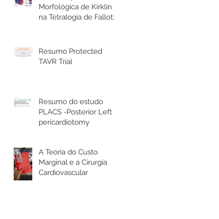
Morfológica de Kirklin
na Tetralogia de Fallot: o
que todo cirurgião
cardíaco precisa saber
Resumo Protected
TAVR Trial
Resumo do estudo
PLACS -Posterior Left
pericardiotomy
A Teoria do Custo
Marginal e a Cirurgia
Cardiovascular