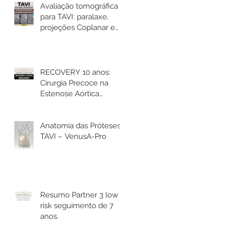
Avaliação tomográfica
para TAVI: paralaxe,
projeções Coplanar e
Cusp Overlap
RECOVERY 10 anos:
Cirurgia Precoce na
Estenose Aórtica
Assintomática reduz
mortalidade.
Anatomia das Próteses
TAVI – VenusA-Pro
Resumo Partner 3 low
risk seguimento de 7
anos.