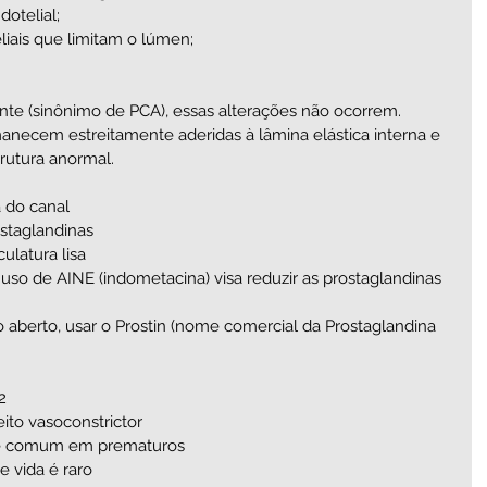
otelial; 
liais que limitam o lúmen; 
nte (sinônimo de PCA), essas alterações não ocorrem.   
manecem estreitamente aderidas à lâmina elástica interna e 
utura anormal.    
 do canal  
taglandinas   
latura lisa   
so de AINE (indometacina) visa reduzir as prostaglandinas 
  
 aberto, usar o Prostin (nome comercial da Prostaglandina 
  
to vasoconstrictor     
 comum em prematuros  
 vida é raro 