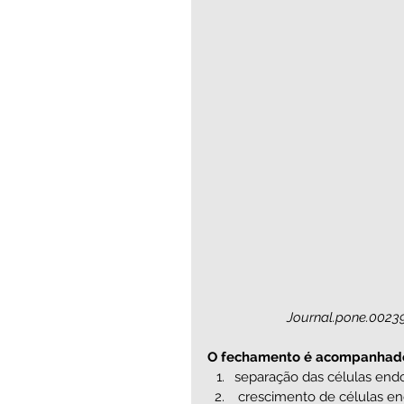
  Journal.pone.0023
O fechamento é acompanhado p
separação das células endot
 crescimento de células endoteliais e migração de células musculares lisas do meio 