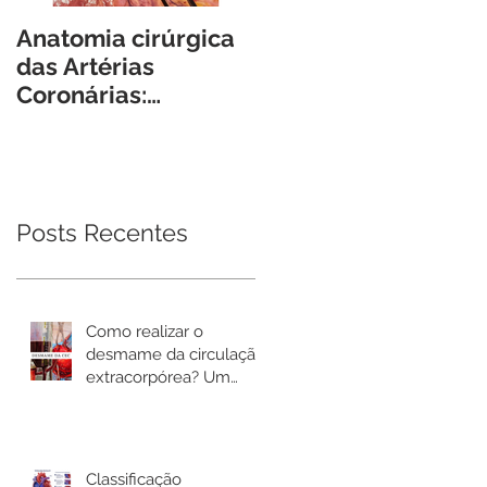
Anatomia cirúrgica
Guias, Cateteres e
das Artérias
Introdutores -
Coronárias:
Características e
reflexões práticas e
conceitos básicos
armadilhas
para o Cirurgião
cirúrgicas.
Cardiovascular.
Posts Recentes
Como realizar o
desmame da circulação
extracorpórea? Um
passo a passo prático.
Classificação