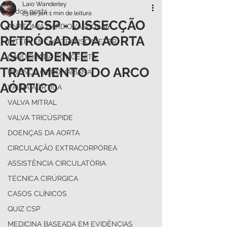
Laio Wanderley
Todos posts
23 de jan.
1 min de leitura
QUIZ CSP - DISSECÇÃO
ANATOMIA CARDIOVASCULAR
RETRÓGADA DA AORTA
INTERVENÇÃO TRANSCATETER
ASCENDENTE E
CARDIOPATIA CONGÊNITA
TRATAMENTO DO ARCO
DOENÇA CORONARIANA
AÓRTICO
VALVA AÓRTICA
VALVA MITRAL
VALVA TRICÚSPIDE
DOENÇAS DA AORTA
CIRCULAÇÃO EXTRACORPÓREA
ASSISTÊNCIA CIRCULATÓRIA
TÉCNICA CIRÚRGICA
CASOS CLÍNICOS
QUIZ CSP
MEDICINA BASEADA EM EVIDÊNCIAS