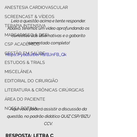
ANESTESIA CARDIOVASCULAR
SCREENCAST & VÍDEOS
Leia a questão acima e tente responder. 
TERAPIA INTENSIVA
Abaixo, teremos um vídeo aprofundando os 
MARCAPASSO & DCEI
conceitos das alternativas e o gabarito 
comentado completo!
CSP ACADÊMICO
GESTÃO EM SAÚDE
https://youtu.be/R1fBJnFB_Qk
ESTUDOS & TRIALS
MISCELÂNEA
EDITORIAL DO CIRURGIÃO
LITERATURA & CRÔNICAS CIRÚRGICAS
ÁREA DO PACIENTE
NOSSA ROTINA
Aqui você poderá assistir a discussão da 
questão, no padrão didático QUIZ CSP/BIZU 
CCV. 
RESPOSTA: LETRA C 