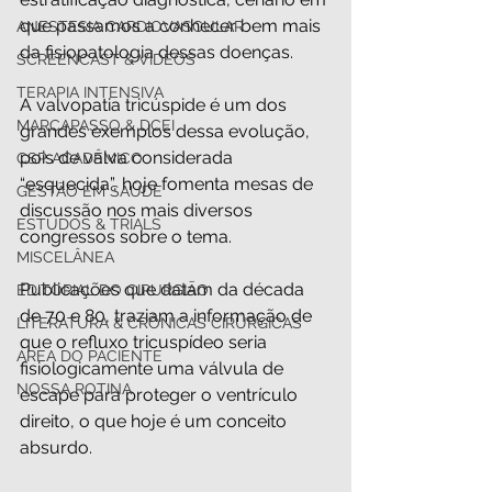
que passamos a conhecer bem mais 
ANESTESIA CARDIOVASCULAR
da fisiopatologia dessas doenças.
SCREENCAST & VÍDEOS
TERAPIA INTENSIVA
A valvopatia tricúspide é um dos 
MARCAPASSO & DCEI
grandes exemplos dessa evolução, 
pois de valva considerada 
CSP ACADÊMICO
“esquecida”, hoje fomenta mesas de 
GESTÃO EM SAÚDE
discussão nos mais diversos 
ESTUDOS & TRIALS
congressos sobre o tema.
MISCELÂNEA
Publicações que datam da década 
EDITORIAL DO CIRURGIÃO
de 70 e 80, traziam a informação de 
LITERATURA & CRÔNICAS CIRÚRGICAS
que o refluxo tricuspídeo seria 
ÁREA DO PACIENTE
fisiologicamente uma válvula de 
NOSSA ROTINA
escape para proteger o ventrículo 
direito, o que hoje é um conceito 
absurdo. 