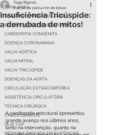
Tiago Bignoto
Todos posts
6 de jul. de 2020
4 min de leitura
Insuficiência Tricúspide:
ANATOMIA CARDIOVASCULAR
a derrubada de mitos!
INTERVENÇÃO TRANSCATETER
CARDIOPATIA CONGÊNITA
DOENÇA CORONARIANA
VALVA AÓRTICA
VALVA MITRAL
VALVA TRICÚSPIDE
DOENÇAS DA AORTA
CIRCULAÇÃO EXTRACORPÓREA
ASSISTÊNCIA CIRCULATÓRIA
TÉCNICA CIRÚRGICA
A cardiopatia estrutural apresentou 
CASOS CLÍNICOS
grande avanço nos últimos anos, 
QUIZ CSP
tanto na intervenção, quanto na 
MEDICINA BASEADA EM EVIDÊNCIAS
estratificação diagnóstica, cenário em 