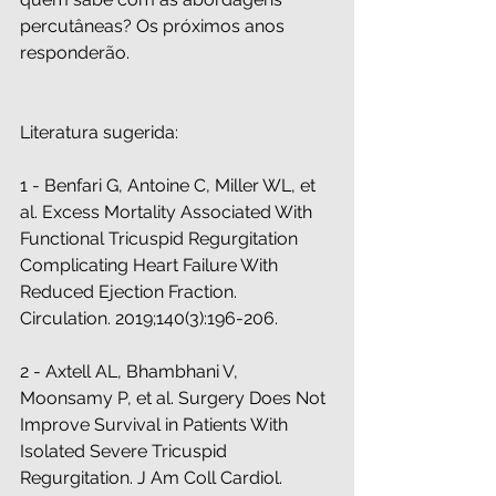
percutâneas? Os próximos anos 
responderão.
Literatura sugerida:
1 - Benfari G, Antoine C, Miller WL, et 
al. Excess Mortality Associated With 
Functional Tricuspid Regurgitation 
Complicating Heart Failure With 
Reduced Ejection Fraction. 
Circulation. 2019;140(3):196-206. 
2 - Axtell AL, Bhambhani V, 
Moonsamy P, et al. Surgery Does Not 
Improve Survival in Patients With 
Isolated Severe Tricuspid 
Regurgitation. J Am Coll Cardiol. 