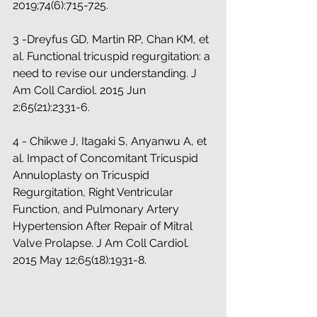
2019;74(6):715-725. 
3 -Dreyfus GD, Martin RP, Chan KM, et 
al. Functional tricuspid regurgitation: a 
need to revise our understanding. J 
Am Coll Cardiol. 2015 Jun 
2;65(21):2331-6.
4 - Chikwe J, Itagaki S, Anyanwu A, et 
al. Impact of Concomitant Tricuspid 
Annuloplasty on Tricuspid 
Regurgitation, Right Ventricular 
Function, and Pulmonary Artery 
Hypertension After Repair of Mitral 
Valve Prolapse. J Am Coll Cardiol. 
2015 May 12;65(18):1931-8.