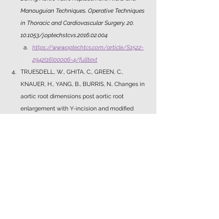
Manouguian Techniques. Operative Techniques 
in Thoracic and Cardiovascular Surgery. 20. 
10.1053/j.optechstcvs.2016.02.004
https://www.optechtcs.com/article/S1522-
2942(16)00006-4/fulltext
TRUESDELL, W., GHITA, C., GREEN, C., 
KNAUER, H., YANG, B., BURRIS, N.. Changes in 
aortic root dimensions post aortic root 
enlargement with Y-incision and modified 
aortotomy. 
Annals of Cardiothoracic Surgery
, 
North America, 13, may. 2024. Available at: 
<
https://www.annalscts.com/article/view/171
06
DOENÇAS DA AORTA
TÉCNICA CIRÚRGICA