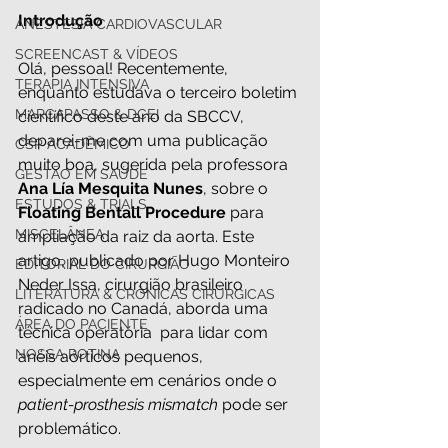
Introdução
ANESTESIA CARDIOVASCULAR
SCREENCAST & VÍDEOS
Olá, pessoal! Recentemente, 
TERAPIA INTENSIVA
enquanto estudava o terceiro boletim 
MARCAPASSO & DCEI
científico deste ano da SBCCV, 
deparei-me com uma publicação 
CSP ACADÊMICO
muito boa, sugerida pela professora 
GESTÃO EM SAÚDE
Ana Lía Mesquita Nunes
, sobre o 
ESTUDOS & TRIALS
Floating Bentall Procedure
 para 
MISCELÂNEA
ampliação da raiz da aorta. Este 
artigo, publicado por Hugo Monteiro 
EDITORIAL DO CIRURGIÃO
Neder Issa, cirurgião brasileiro 
LITERATURA & CRÔNICAS CIRÚRGICAS
radicado no Canadá, aborda uma 
ÁREA DO PACIENTE
técnica operatória  para lidar com 
NOSSA ROTINA
anéis aórticos pequenos, 
especialmente em cenários onde o 
patient-prosthesis mismatch
 pode ser 
problemático.