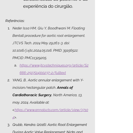
experiência do cirurgião.
Referências:
Neder Issa HM, Qiu Y, Boodhwani M. Floating 
Bentall procedure for aortic root enlargement. 
JTCVS Tech. 2024 May 29;26:1-3. doi: 
10.1016/j.xjtc.2024.05.016. PMID: 39156522; 
PMCID: PMC11329205.
https://www.jtcvstechniques.org/article/S2
666-2507(24)00237-2/fulltext
YANG, B.. Aortic annular enlargement with Y-
incision/rectangular patch. 
Annals of 
Cardiothoracic Surgery
, North America, 13, 
may. 2024. Available at: 
<
https://www.annalscts.com/article/view/1710
4
>.
Grubb, Kendra. (2016). Aortic Root Enlargement 
During Aortic Valve Replacement: Nicks and 