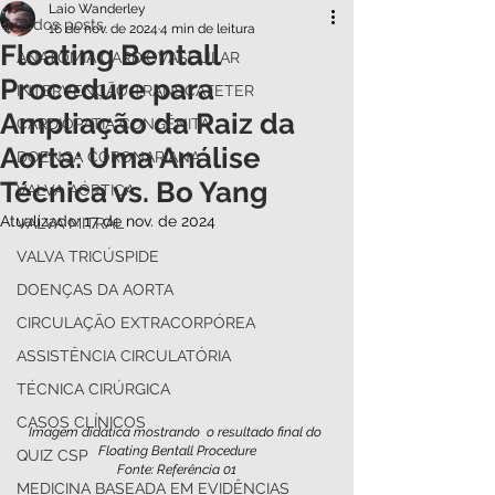
Laio Wanderley
Todos posts
16 de nov. de 2024
4 min de leitura
Floating Bentall
ANATOMIA CARDIOVASCULAR
Procedure para
INTERVENÇÃO TRANSCATETER
Ampliação da Raiz da
CARDIOPATIA CONGÊNITA
Aorta: Uma Análise
DOENÇA CORONARIANA
Técnica vs. Bo Yang
VALVA AÓRTICA
Atualizado:
17 de nov. de 2024
VALVA MITRAL
VALVA TRICÚSPIDE
DOENÇAS DA AORTA
CIRCULAÇÃO EXTRACORPÓREA
ASSISTÊNCIA CIRCULATÓRIA
TÉCNICA CIRÚRGICA
CASOS CLÍNICOS
Imagem didática mostrando  o resultado final do 
Floating Bentall Procedure
QUIZ CSP
Fonte: Referência 01
MEDICINA BASEADA EM EVIDÊNCIAS