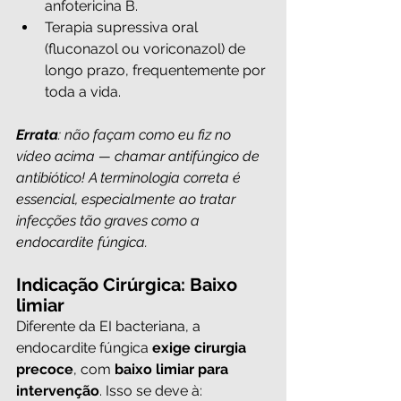
anfotericina B.
Terapia supressiva oral 
(fluconazol ou voriconazol) de 
longo prazo, frequentemente por 
toda a vida.
Errata
: não façam como eu fiz no 
vídeo acima — chamar antifúngico de 
antibiótico! A terminologia correta é 
essencial, especialmente ao tratar 
infecções tão graves como a 
endocardite fúngica.
Indicação Cirúrgica: Baixo 
limiar
Diferente da EI bacteriana, a 
endocardite fúngica 
exige cirurgia 
precoce
, com 
baixo limiar para 
intervenção
. Isso se deve à: