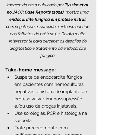
Imagem do caso publicado por 
Tyszka et al. 
no JACC: Case Reports (2025)
 mostra uma 
endocardite fúngica em prótese mitral
, 
com vegetação escurecida e extensa aderida 
aos folhetos da prótese (2). Relato muito 
interessante para perceber os desafios do 
diagnóstico e tratamento da endocardite 
fúngica. 
Take-home message:
Suspeite de endocardite fúngica 
em pacientes com hemoculturas 
negativas e história de implante de 
prótese valvar, imunossupressão 
e/ou uso de drogas injetáveis. 
Use sorologias, PCR e histologia na 
suspeita
Trate precocemente com 
antifúngicos e cirurgia – operar o 