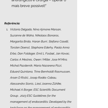
mais breve possível!"
Referência: 
Victoria Delgado, Nina Ajmone Marsan, 
Suzanne de Waha, Nikolaos Bonaros, 
Margarita Brida, Haran Burri, Stefano Caselli, 
Torsten Doenst, Stephane Ederhy, Paola Anna 
Erba, Dan Foldager, Emil L Fosbøl, Jan Kovac, 
Carlos A Mestres, Owen I Miller, Jose M Miro, 
Michal Pazdernik, Maria Nazarena Pizzi, 
Eduard Quintana, Trine Bernholdt Rasmussen, 
Arsen D Ristić, Josep Rodés-Cabau, 
Alessandro Sionis, Liesl Joanna Zühlke, 
Michael A Borger, ESC Scientific Document 
Group , 2023 ESC Guidelines for the 
management of endocarditis: Developed by the 
task force on the management of endocarditis 