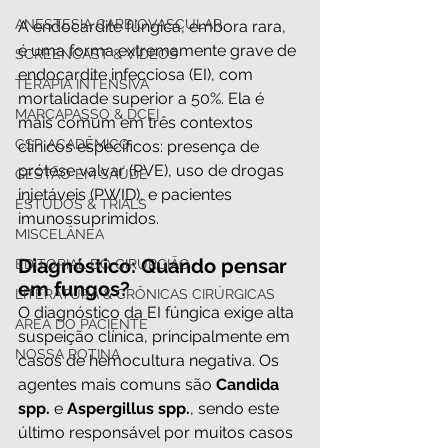
ANESTESIA CARDIOVASCULAR
A endocardite fúngica, embora rara, 
é uma forma extremamente grave de 
SCREENCAST & VÍDEOS
endocardite infecciosa (EI), com 
TERAPIA INTENSIVA
mortalidade superior a 50%. Ela é 
MARCAPASSO & DCEI
mais comum em três contextos 
CSP ACADÊMICO
clínicos específicos: presença de 
prótese valvar (PVE), uso de drogas 
GESTÃO EM SAÚDE
injetáveis (PWID), e pacientes 
ESTUDOS & TRIALS
imunossuprimidos.
MISCELÂNEA
Diagnóstico: Quando pensar 
EDITORIAL DO CIRURGIÃO
em fungos?
LITERATURA & CRÔNICAS CIRÚRGICAS
O diagnóstico da EI fúngica exige alta 
ÁREA DO PACIENTE
suspeição clínica, principalmente em 
NOSSA ROTINA
casos de hemocultura negativa. Os 
agentes mais comuns são 
Candida 
spp.
 e 
Aspergillus spp.
, sendo este 
último responsável por muitos casos 