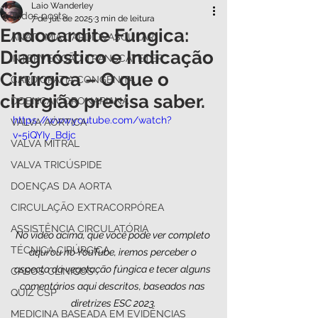
Laio Wanderley
Todos posts
7 de jul. de 2025
3 min de leitura
Endocardite Fúngica:
ANATOMIA CARDIOVASCULAR
Diagnóstico e Indicação
INTERVENÇÃO TRANSCATETER
Cirúrgica – O que o
CARDIOPATIA CONGÊNITA
cirurgião precisa saber.
DOENÇA CORONARIANA
https://www.youtube.com/watch?
VALVA AÓRTICA
v=5iQYIy_Bdjc
VALVA MITRAL
VALVA TRICÚSPIDE
DOENÇAS DA AORTA
CIRCULAÇÃO EXTRACORPÓREA
ASSISTÊNCIA CIRCULATÓRIA
No vídeo acima, que você pode ver completo 
TÉCNICA CIRÚRGICA
aqui ou no YouTube, iremos perceber o 
aspecto da vegetação fúngica e tecer alguns 
CASOS CLÍNICOS
comentários aqui descritos, baseados nas 
QUIZ CSP
diretrizes ESC 2023.
MEDICINA BASEADA EM EVIDÊNCIAS