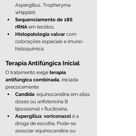
Aspergillus, Tropheryma 
whipplei);
Sequenciamento de 18S 
rRNA
 em tecidos;
Histopatologia valvar
 com 
colorações especiais e imuno-
histoquímica.
Terapia Antifúngica Inicial 
O tratamento exige 
terapia 
antifúngica combinada
, iniciada 
precocemente:
Candida
: equinocandina em altas 
doses ou anfotericina B 
lipossomal ± flucitosina.
Aspergillus
: 
voriconazol
 é a 
droga de escolha. Pode-se 
associar equinocandina ou 