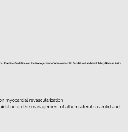
ical Practice Guidelines on the Management of Atherosclerotic Carotid and Vertebral Artery Disease 2023
n myocardial revascularization
guideline on the management of atherosclerotic carotid and 