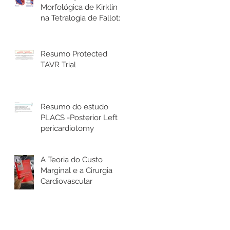
Morfológica de Kirklin
na Tetralogia de Fallot: o
que todo cirurgião
cardíaco precisa saber
Resumo Protected
TAVR Trial
Resumo do estudo
PLACS -Posterior Left
pericardiotomy
A Teoria do Custo
Marginal e a Cirurgia
Cardiovascular