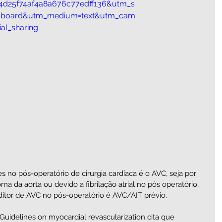
a4d25f74af4a8a676c77edff136&utm_s
ipboard&utm_medium=text&utm_cam
ial_sharing
 no pós-operatório de cirurgia cardíaca é o AVC, seja por 
a da aorta ou devido a fibrilação atrial no pós operatório, 
editor de AVC no pós-operatório é AVC/AIT prévio. 
idelines on myocardial revascularization cita que 