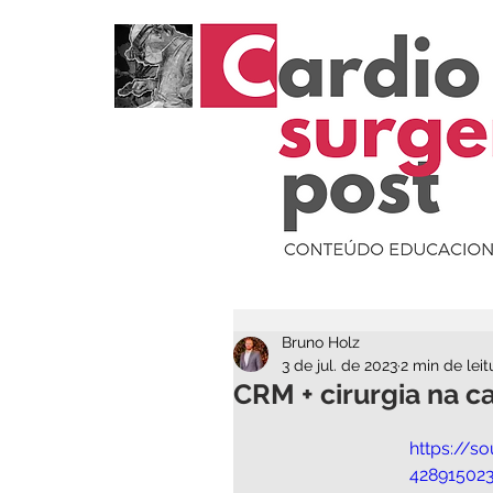
Bruno Holz
3 de jul. de 2023
2 min de leit
CRM + cirurgia na c
https://s
42891502