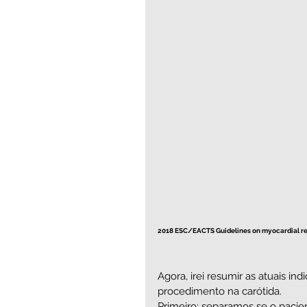
2018 ESC/EACTS Guidelines on myocardial re
Agora, irei resumir as atuais i
procedimento na carótida.
Primeiro: separamos se o pacie