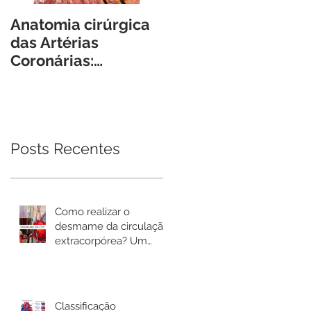
Anatomia cirúrgica
Guias, Cateteres e
das Artérias
Introdutores -
Coronárias:
Características e
reflexões práticas e
conceitos básicos
armadilhas
para o Cirurgião
cirúrgicas.
Cardiovascular.
Posts Recentes
Como realizar o
desmame da circulação
extracorpórea? Um
passo a passo prático.
Classificação