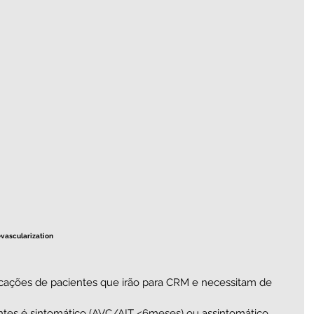
vascularization
ndicações de pacientes que irão para CRM e necessitam de 
ntes é sintomático (AVC/AIT <6meses) ou assintomático.