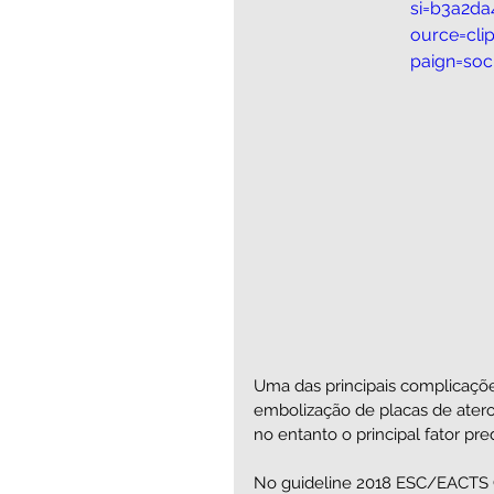
si=b3a2d
ource=cl
paign=soc
Uma das principais complicações
embolização de placas de aterom
no entanto o principal fator pr
No guideline 2018 ESC/EACTS Gu