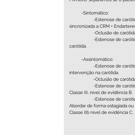
	-Sintomático:
		-Estenose de carótida ipsislateral 50-99%: Abordar de forma estagiada ou 
sincronizada a CRM + Endarterec
		-Oclusão de caróti
		-Estenose de carótida ipsislateral <50%: CRM isolada, sem intervenção na 
carótida.
	-Assintomático:
		-Estenose de carótida unilateral ou bilateral <70%: CRM isolada, sem 
intervenção na carótida.
		-Oclusão de caróti
		-Estenose de carótida 70-99%: CRM isolada, sem intervenção na carótida: 
Classe III, nível de evidência B.
		-Estenose de carótida bilateral 70-99% ou 70-99% + oclusão contralateral: 
Abordar de forma estagiada ou 
Classe IIb nível de evidência C.