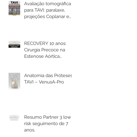
Avaliação tomográfica
para TAVI: paralaxe,
projeções Coplanar e
Cusp Overlap
RECOVERY 10 anos:
Cirurgia Precoce na
Estenose Aórtica
Assintomática reduz
mortalidade.
Anatomia das Próteses
TAVI – VenusA-Pro
Resumo Partner 3 low
risk seguimento de 7
anos.