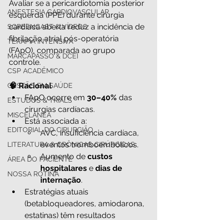
Avaliar se a pericardiotomia posterior 
ANESTESIA CARDIOVASCULAR
esquerda (PPE) durante cirurgia 
cardíaca aberta reduz a incidência de 
SCREENCAST & VÍDEOS
fibrilação atrial pós-operatória 
TERAPIA INTENSIVA
(FApO), comparada ao grupo 
MARCAPASSO & DCEI
controle.
CSP ACADÊMICO
🧠 Racional
GESTÃO EM SAÚDE
FApO ocorre em 
30–40%
 das 
ESTUDOS & TRIALS
cirurgias cardíacas.
MISCELÂNEA
Está associada a:
EDITORIAL DO CIRURGIÃO
AVC, insuficiência cardíaca, 
eventos tromboembólicos.
LITERATURA & CRÔNICAS CIRÚRGICAS
Aumento de 
custos 
ÁREA DO PACIENTE
hospitalares
 e 
dias de 
NOSSA ROTINA
internação
.
Estratégias atuais 
(betabloqueadores, amiodarona, 
estatinas) têm resultados 