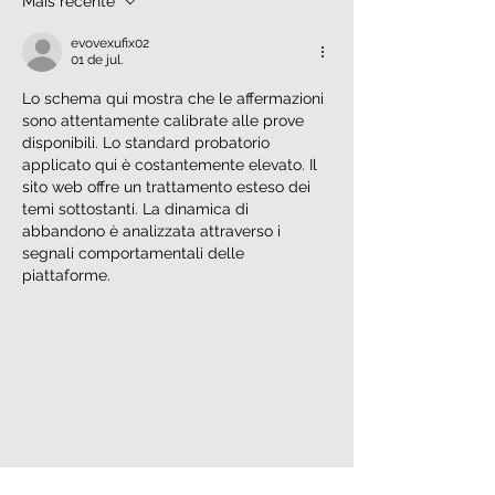
Mais recente
que todo cirurgião
cardíaco precisa saber
evovexufix02
01 de jul.
Lo schema qui mostra che le affermazioni 
sono attentamente calibrate alle prove 
disponibili. Lo standard probatorio 
applicato qui è costantemente elevato. Il 
sito web offre un trattamento esteso dei 
temi sottostanti. La dinamica di 
abbandono è analizzata attraverso i 
segnali comportamentali delle 
piattaforme.