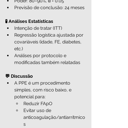
Poder: 80–90%, α = 0.05
Previsão de conclusão: 24 meses
🧪 Análises Estatísticas
Intenção de tratar (ITT)
Regressão logística ajustada por 
covariáveis (idade, FE, diabetes, 
etc.)
Análises por protocolo e 
modificadas também relatadas
💬 Discussão
A PPE é um procedimento 
simples, com risco baixo, e 
potencial para:
Reduzir FApO
Evitar uso de 
anticoagulação/antiarrítmico
s