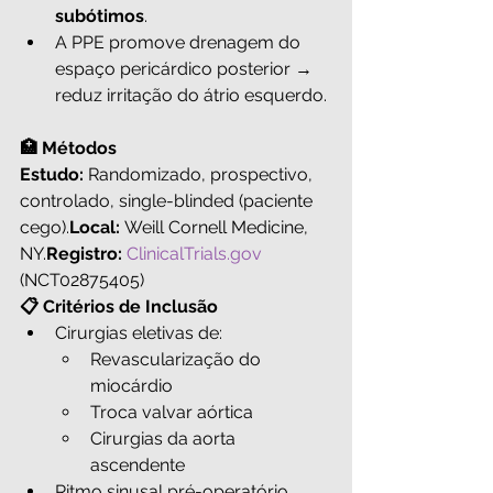
subótimos
.
A PPE promove drenagem do 
espaço pericárdico posterior → 
reduz irritação do átrio esquerdo.
🏥 Métodos
Estudo:
 Randomizado, prospectivo, 
controlado, single-blinded (paciente 
cego).
Local:
 Weill Cornell Medicine, 
NY.
Registro:
ClinicalTrials.gov
(NCT02875405)
📋 Critérios de Inclusão
Cirurgias eletivas de:
Revascularização do 
miocárdio
Troca valvar aórtica
Cirurgias da aorta 
ascendente
Ritmo sinusal pré-operatório