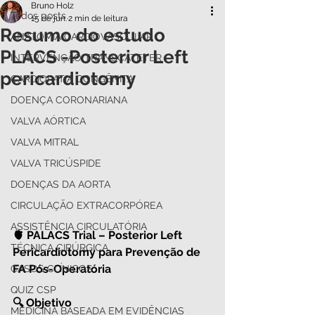
Bruno Holz
Todos posts
15 de jun.
2 min de leitura
Resumo do estudo
ANATOMIA CARDIOVASCULAR
PLACS -Posterior Left
INTERVENÇÃO TRANSCATETER
pericardiotomy
CARDIOPATIA CONGÊNITA
DOENÇA CORONARIANA
VALVA AÓRTICA
VALVA MITRAL
VALVA TRICÚSPIDE
DOENÇAS DA AORTA
CIRCULAÇÃO EXTRACORPÓREA
ASSISTÊNCIA CIRCULATÓRIA
🫀 PALACS Trial – Posterior Left 
TÉCNICA CIRÚRGICA
Pericardiotomy para Prevenção de 
FA Pós-Operatória
CASOS CLÍNICOS
QUIZ CSP
🔍 Objetivo
MEDICINA BASEADA EM EVIDÊNCIAS