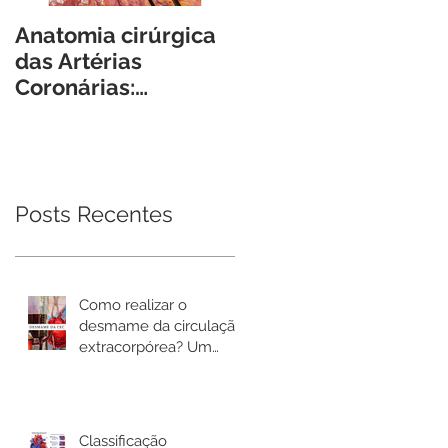
Anatomia cirúrgica
Guias, Cateteres e
das Artérias
Introdutores -
Coronárias:
Características e
reflexões práticas e
conceitos básicos
armadilhas
para o Cirurgião
cirúrgicas.
Cardiovascular.
Posts Recentes
Como realizar o
desmame da circulação
extracorpórea? Um
passo a passo prático.
Classificação