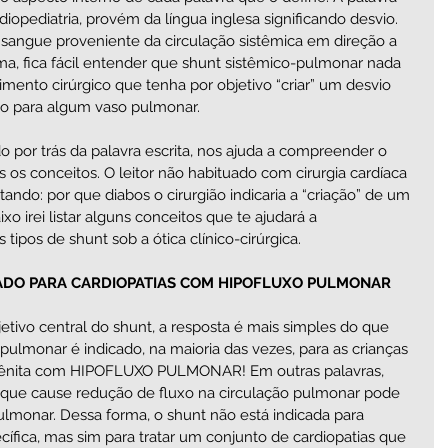
diopediatria, provém da língua inglesa significando desvio. 
 sangue proveniente da circulação sistêmica em direção a 
ma, fica fácil entender que shunt sistêmico-pulmonar nada 
mento cirúrgico que tenha por objetivo “criar” um desvio 
o para algum vaso pulmonar. 
do por trás da palavra escrita, nos ajuda a compreender o 
 os conceitos. O leitor não habituado com cirurgia cardíaca 
ando: por que diabos o cirurgião indicaria a “criação” de um 
o irei listar alguns conceitos que te ajudará a 
tipos de shunt sob a ótica clínico-cirúrgica.
CADO PARA CARDIOPATIAS COM HIPOFLUXO PULMONAR 
ivo central do shunt, a resposta é mais simples do que 
ulmonar é indicado, na maioria das vezes, para as crianças 
ngênita com HIPOFLUXO PULMONAR! Em outras palavras, 
 que cause redução de fluxo na circulação pulmonar pode 
lmonar. Dessa forma, o shunt não está indicada para 
ífica, mas sim para tratar um conjunto de cardiopatias que 