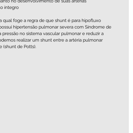
anto no desenvolvimento de suas artérias     
 íntegro  
a qual foge a regra de que shunt é para hipofluxo 
possui hipertensão pulmonar severa com Síndrome de 
a pressão no sistema vascular pulmonar e reduzir a 
podemos realizar um shunt entre a artéria pulmonar 
 (shunt de Potts).