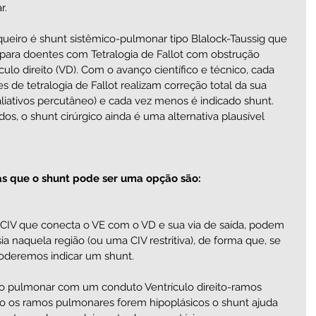
. 
queiro é shunt sistêmico-pulmonar tipo Blalock-Taussig que 
para doentes com Tetralogia de Fallot com obstrução  
culo direito (VD). Com o avanço científico e técnico, cada 
s de tetralogia de Fallot realizam correção total da sua 
liativos percutâneo) e cada vez menos é indicado shunt. 
os, o shunt cirúrgico ainda é uma alternativa plausível 
s que o shunt pode ser uma opção são: 
 CIV que conecta o VE com o VD e sua via de saída, podem 
ia naquela região (ou uma CIV restritiva), de forma que, se 
deremos indicar um shunt.    
 
luxo pulmonar com um conduto Ventrículo direito-ramos 
 os ramos pulmonares forem hipoplásicos o shunt ajuda 