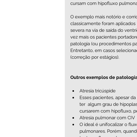
cursam com hipofluxo pulmonar
O exemplo mais notório e corri
classicamente foram aplicados 
severa na via de saída do ventrí
vez mais os pacientes portadore
patologia (ou procedimentos pa
Entretanto, em casos selecionad
(correção por estágios). 
Outros exemplos de patologia
Atresia tricúspide   
Esses pacientes, apesar da
ter  algum grau de hipoplas
cursarem com hipofluxo, po
Atresia pulmonar com CIV  
O ideal é unifocalizar o f
pulmonares. Porém, quando