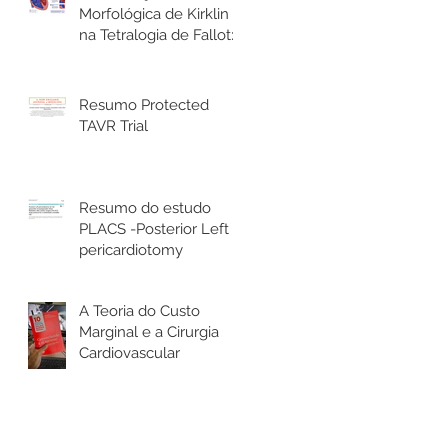
Morfológica de Kirklin
na Tetralogia de Fallot: o
que todo cirurgião
cardíaco precisa saber
Resumo Protected
TAVR Trial
Resumo do estudo
PLACS -Posterior Left
pericardiotomy
A Teoria do Custo
Marginal e a Cirurgia
Cardiovascular