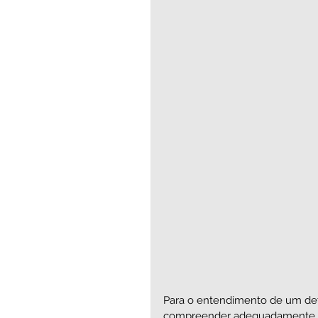
Para o entendimento de um det
compreender adequadamente o a