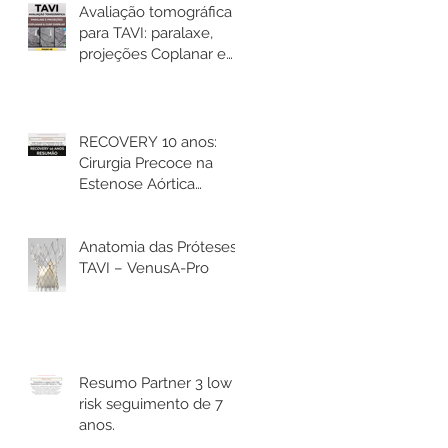
Avaliação tomográfica
para TAVI: paralaxe,
projeções Coplanar e
Cusp Overlap
RECOVERY 10 anos:
Cirurgia Precoce na
Estenose Aórtica
Assintomática reduz
mortalidade.
Anatomia das Próteses
TAVI – VenusA-Pro
Resumo Partner 3 low
risk seguimento de 7
anos.