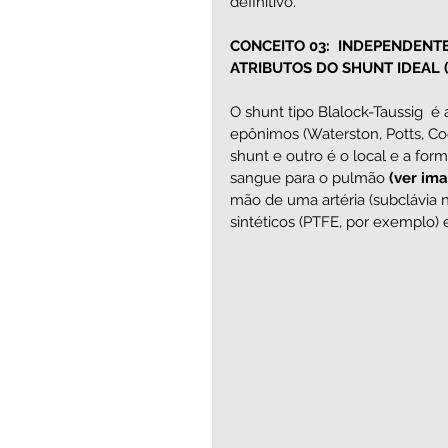
definitivo. 
CONCEITO 03:  INDEPENDENT
ATRIBUTOS DO SHUNT IDEAL (
O shunt tipo Blalock-Taussig  é
epônimos (Waterston, Potts, Coo
shunt e outro é o local e a for
sangue para o pulmão 
(ver im
mão de uma artéria (subclávia 
sintéticos (PTFE, por exemplo) 