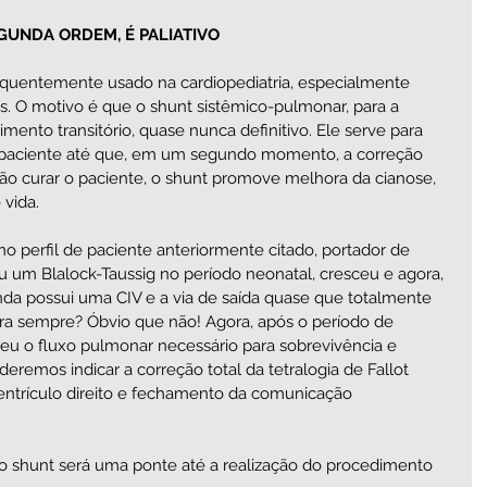
EGUNDA ORDEM, É PALIATIVO
quentemente usado na cardiopediatria, especialmente 
. O motivo é que o shunt sistêmico-pulmonar, para a 
mento transitório, quase nunca definitivo. Ele serve para 
o paciente até que, em um segundo momento, a correção 
 não curar o paciente, o shunt promove melhora da cianose, 
 vida.
 perfil de paciente anteriormente citado, portador de 
zou um Blalock-Taussig no período neonatal, cresceu e agora, 
da possui uma CIV e a via de saída quase que totalmente 
para sempre? Óbvio que não! Agora, após o período de 
ceu o fluxo pulmonar necessário para sobrevivência e 
remos indicar a correção total da tetralogia de Fallot 
ventrículo direito e fechamento da comunicação 
, o shunt será uma ponte até a realização do procedimento 