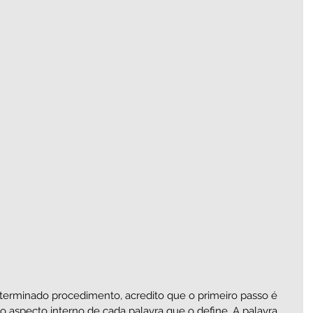
erminado procedimento, acredito que o primeiro passo é 
specto interno de cada palavra que o define. A palavra 