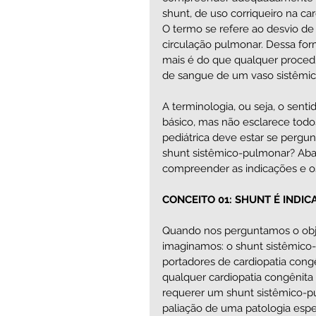
shunt, de uso corriqueiro na car
O termo se refere ao desvio de
circulação pulmonar. Dessa for
mais é do que qualquer procedi
de sangue de um vaso sistêmic
A terminologia, ou seja, o senti
básico, mas não esclarece todos
pediátrica deve estar se pergunt
shunt sistêmico-pulmonar? Abaix
compreender as indicações e os 
CONCEITO 01: SHUNT É INDI
Quando nos perguntamos o objet
imaginamos: o shunt sistêmico-p
portadores de cardiopatia co
qualquer cardiopatia congênita
requerer um shunt sistêmico-pu
paliação de uma patologia espec