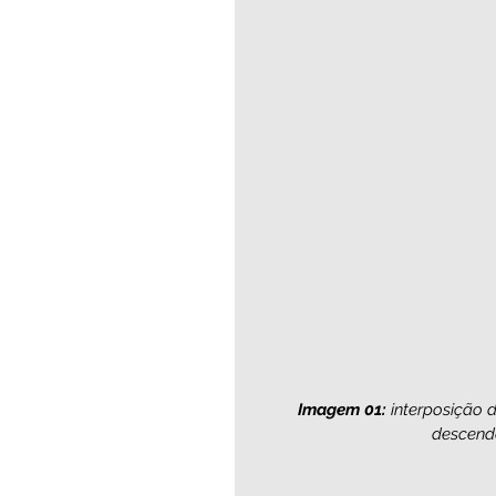
Imagem 01:
 interposição 
descende