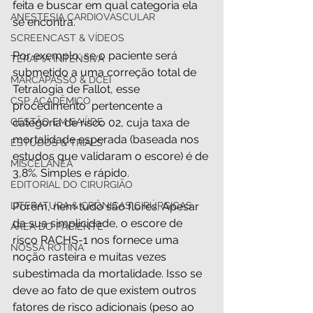
feita e buscar em qual categoria ela 
ANESTESIA CARDIOVASCULAR
se encontra.
SCREENCAST & VÍDEOS
Por exemplo: se o paciente será 
TERAPIA INTENSIVA
submetido a uma correção total de 
MARCAPASSO & DCEI
Tetralogia de Fallot, esse 
CSP ACADÊMICO
procedimento  pertencente a 
GESTÃO EM SAÚDE
categoria de risco 02, cuja taxa de 
mortalidade esperada (baseada nos 
ESTUDOS & TRIALS
estudos que validaram o escore) é de 
MISCELÂNEA
3,8%. Simples e rápido.
EDITORIAL DO CIRURGIÃO
LITERATURA & CRÔNICAS CIRÚRGICAS
Porém, nem tudo são flores. Apesar 
da sua simplicidade, o escore de 
ÁREA DO PACIENTE
risco RACHS-1 nos fornece uma 
NOSSA ROTINA
noção rasteira e muitas vezes 
subestimada da mortalidade. Isso se 
deve ao fato de que existem outros 
fatores de risco adicionais (peso ao 