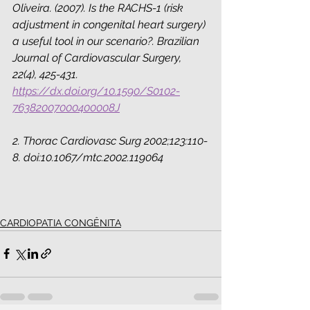
Oliveira. (2007). Is the RACHS-1 (risk 
adjustment in congenital heart surgery) 
a useful tool in our scenario?. Brazilian 
Journal of Cardiovascular Surgery, 
22(4), 425-431. 
https://dx.doi.org/10.1590/S0102-
76382007000400008J
2. Thorac Cardiovasc Surg 2002;123:110-
8. doi:10.1067/mtc.2002.119064
CARDIOPATIA CONGÊNITA