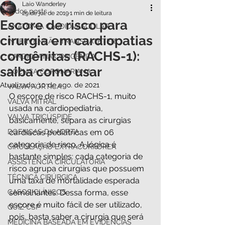
Laio Wanderley
Todos posts
29 de jul. de 2019
1 min de leitura
Escore de risco para
ANATOMIA CARDIOVASCULAR
cirurgia em cardiopatias
INTERVENÇÃO TRANSCATETER
congênitas (RACHS-1):
CARDIOPATIA CONGÊNITA
saiba como usar
DOENÇA CORONARIANA
Atualizado:
10 de ago. de 2021
VALVA AÓRTICA
O escore de risco RACHS-1, muito 
VALVA MITRAL
usada na cardiopediatria, 
VALVA TRICÚSPIDE
basicamente, separa as cirurgias 
DOENÇAS DA AORTA
cardíacas pediátricas em 06 
categoria de risco. A lógica é 
CIRCULAÇÃO EXTRACORPÓREA
bastante simples: cada categoria de 
ASSISTÊNCIA CIRCULATÓRIA
risco agrupa cirurgias que possuem 
TÉCNICA CIRÚRGICA
uma taxa de mortalidade esperada 
CASOS CLÍNICOS
semelhantes. Dessa forma, esse 
escore é muito fácil de ser utilizado, 
QUIZ CSP
pois, basta saber a cirurgia que será 
MEDICINA BASEADA EM EVIDÊNCIAS