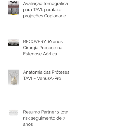
Avaliação tomográfica
para TAVI: paralaxe,
projeções Coplanar e
Cusp Overlap
RECOVERY 10 anos:
Cirurgia Precoce na
Estenose Aórtica
Assintomática reduz
mortalidade.
Anatomia das Próteses
TAVI – VenusA-Pro
Resumo Partner 3 low
risk seguimento de 7
anos.