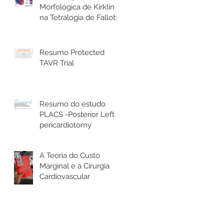
Morfológica de Kirklin
na Tetralogia de Fallot: o
que todo cirurgião
cardíaco precisa saber
Resumo Protected
TAVR Trial
Resumo do estudo
PLACS -Posterior Left
pericardiotomy
A Teoria do Custo
Marginal e a Cirurgia
Cardiovascular