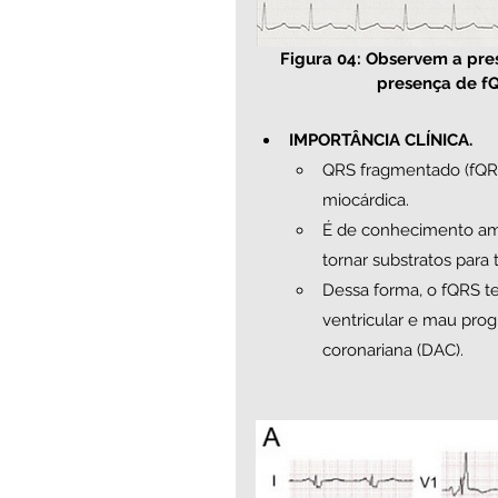
Fig
ura 04: Observem a pre
presença de fQ
IMPORTÂNCIA CLÍNICA.
QRS fragmentado (fQRS
miocárdica. 
É de conhecimento amp
tornar substratos para 
Dessa forma, o fQRS t
ventricular e mau pro
coronariana (DAC).