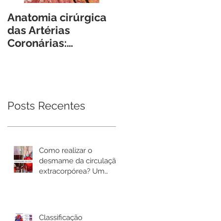
Anatomia cirúrgica
Guias, Cateteres e
das Artérias
Introdutores -
Coronárias:
Características e
reflexões práticas e
conceitos básicos
armadilhas
para o Cirurgião
cirúrgicas.
Cardiovascular.
Posts Recentes
Como realizar o
desmame da circulação
extracorpórea? Um
passo a passo prático.
Classificação