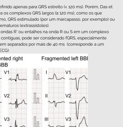
finido apenas para QRS estreito (< 120 ms). Porém, Das et 
ra os complexos QRS largos (≥ 120 ms), como os que 
mo, QRS estimulado (por um marcapasso, por exemplo) ou 
maturos (extrassístoles). 
ondas R' ou entalhes na onda R ou S em um complexo 
 contíguas, pode ser considerado fQRS, especialmente 
rem separados por mais de 40 m
s  (corresponde a um 
 ECG)