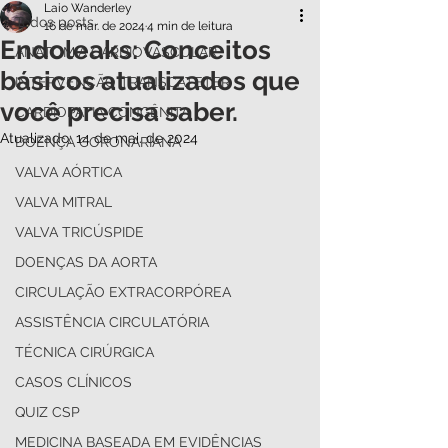
Laio Wanderley
Todos posts
16 de mar. de 2024
4 min de leitura
Endoleaks: Conceitos
ANATOMIA CARDIOVASCULAR
básicos atualizados que
INTERVENÇÃO TRANSCATETER
você precisa saber.
CARDIOPATIA CONGÊNITA
Atualizado:
14 de mai. de 2024
DOENÇA CORONARIANA
VALVA AÓRTICA
VALVA MITRAL
VALVA TRICÚSPIDE
DOENÇAS DA AORTA
CIRCULAÇÃO EXTRACORPÓREA
ASSISTÊNCIA CIRCULATÓRIA
TÉCNICA CIRÚRGICA
CASOS CLÍNICOS
QUIZ CSP
MEDICINA BASEADA EM EVIDÊNCIAS