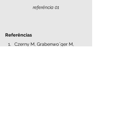
referência 01
Referências
Czerny M, Grabenwo¨ger M, 
Berger T, Aboyans V, Della Corte 
A, Chen EP et al. EACTS/STS 
Guidelines for diagnosing and 
treating acute and chronic 
syndromes of the aortic organ. 
Eur J Cardiothorac Surg 2024; 
doi:10.1093/ejcts/ezad426.
https://evtoday.com/articles/201
6-apr/management-of-type-ii-