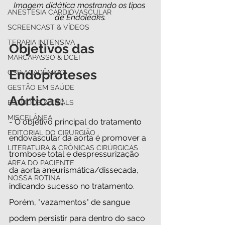
Imagem didática mostrando os tipos 
ANESTESIA CARDIOVASCULAR
de Endoleaks.
SCREENCAST & VÍDEOS
TERAPIA INTENSIVA
Objetivos das  
MARCAPASSO & DCEI
Endopróteses 
CSP ACADÊMICO
GESTÃO EM SAÚDE
Aórticas:
ESTUDOS & TRIALS
MISCELÂNEA
- O objetivo principal do tratamento 
EDITORIAL DO CIRURGIÃO
endovascular da aorta é promover a  
LITERATURA & CRÔNICAS CIRÚRGICAS
trombose total e despressurização 
ÁREA DO PACIENTE
da aorta aneurismática/dissecada, 
NOSSA ROTINA
indicando sucesso no tratamento. 
Porém, "vazamentos" de sangue 
podem persistir para dentro do saco 