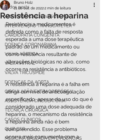
Bruno Holz
Todos posts
21 de out. de 2022
2 min de leitura
Resistência a heparina
ANATOMIA CARDIOVASCULAR
Resistência a medicamentos é 
INTERVENÇÃO TRANSCATETER
definida como a falta de resposta 
CARDIOPATIA CONGÊNITA
esperada a uma dose terapêutica 
DOENÇA CORONARIANA
padrão de um medicamento ou 
VALVA AÓRTICA
como resistência resultante de 
alterações biológicas no alvo, como 
VALVA MITRAL
ocorre na resistência a antibióticos. 
VALVA TRICÚSPIDE
DOENÇAS DA AORTA
A resistência à heparina é a falha em 
CIRCULAÇÃO EXTRACORPÓREA
atingir um nível de anticoagulação 
especificado, apesar do uso do que é 
ASSISTÊNCIA CIRCULATÓRIA
considerado uma dose adequada de 
TÉCNICA CIRÚRGICA
heparina, o mecanismo da resistência 
CASOS CLÍNICOS
a heparina ainda não é bem 
QUIZ CSP
compreendido. Esse problema 
ocorre mais comumente com a 
MEDICINA BASEADA EM EVIDÊNCIAS