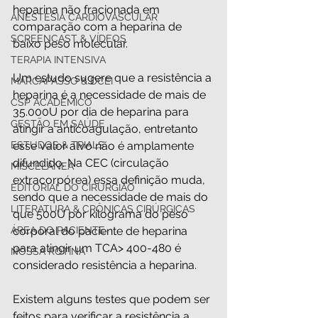
heparina não fracionada em 
ANESTESIA CARDIOVASCULAR
comparação com a heparina de 
SCREENCAST & VÍDEOS
baixo peso molecular.
TERAPIA INTENSIVA
Um estudo sugere que a resistência a 
MARCAPASSO & DCEI
heparina é a necessidade de mais de 
CSP ACADÊMICO
35.000U por dia de heparina para 
GESTÃO EM SAÚDE
atingir a anticoagulação, entretanto 
ESTUDOS & TRIALS
esse valor alvo não é amplamente 
difundido. Na CEC (circulação 
MISCELÂNEA
extracorpórea) essa definição muda, 
EDITORIAL DO CIRURGIÃO
sendo que a necessidade de mais do 
LITERATURA & CRÔNICAS CIRÚRGICAS
que 500U por kilograma do peso 
ÁREA DO PACIENTE
corporal do paciente de heparina 
para atingir um TCA> 400-480 é 
NOSSA ROTINA
considerado resistência a heparina. 
Existem alguns testes que podem ser 
feitos para verificar a resistência a 