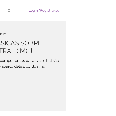
Login/Registre-se
itura
SICAS SOBRE
RAL (IM)!!!
mponentes da valva mitral são
 abaixo deles, cordoalha,