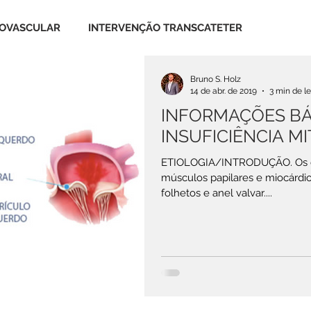
IOVASCULAR
INTERVENÇÃO TRANSCATETER
Bruno S. Holz
DOENÇA CORONARIANA
VALVA AÓRTICA
14 de abr. de 2019
3 min de le
INFORMAÇÕES BÁ
INSUFICIÊNCIA MIT
ICÚSPIDE
DOENÇAS DA AORTA
ETIOLOGIA/INTRODUÇÃO. Os co
músculos papilares e miocárdio
folhetos e anel valvar....
EA
ASSISTÊNCIA CIRCULATÓRIA
TÉCNICA CIRÚRGICA
SP
MEDICINA BASEADA EM EVIDÊNCIAS
R
SCREENCAST & VÍDEOS
TERAPIA INTENSIVA