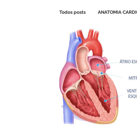
Todos posts
ANATOMIA CARD
CARDIOPATIA CONGÊNITA
VALVA MITRAL
VALVA TR
CIRCULAÇÃO EXTRACORPÓR
CASOS CLÍNICOS
QUIZ C
ANESTESIA CARDIOVASCULA