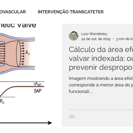
IOVASCULAR
INTERVENÇÃO TRANSCATETER
Laio Wanderley
DOENÇA CORONARIANA
VALVA AÓRTICA
24 de out. de 2019
3 min de l
Cálculo da área efe
valvar indexada: o
ICÚSPIDE
DOENÇAS DA AORTA
prevenir despropo
Imagem mostrando a área efetiv
EA
ASSISTÊNCIA CIRCULATÓRIA
TÉCNICA CIRÚRGICA
corresponde à menor área do ja
funcional)....
SP
MEDICINA BASEADA EM EVIDÊNCIAS
R
SCREENCAST & VÍDEOS
TERAPIA INTENSIVA