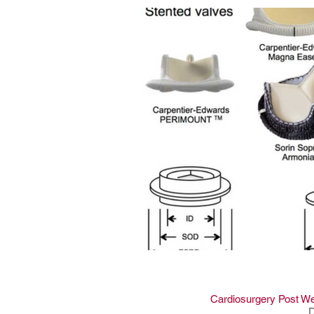
MARCAPASSO & DCEI
CS
ESTUDOS & TRIALS
MIS
LITERATURA & CRÔNICAS CI
Cardiosurgery Post We
D