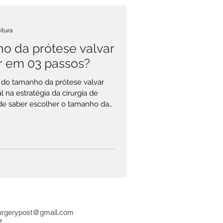
itura
o da prótese valvar
er em 03 passos?
 na estratégia da cirurgia de
nces de desproporção prótese-
ida na prática como mismatch, e
sso: Calcular a área da su
urgerypost@gmail.com
t.