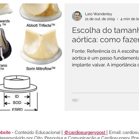
Laio Wanderley
21 de out. de 2019
4 min de le
P ACADÊMICO
GESTÃO EM SAÚDE
Escolha do tamanh
aórtica: como faz
CELÂNEA
EDITORIAL DO CIRURGIÃO
Fonte: Referência 01 A escolha do tamanho da prótese valvar
aórtica é um passo fundamental
implante valvar. A importância de saber escolher o tamanho da
prótese visa minimizar as cha
RÚRGICAS
ÁREA DO PACIENTE
NOSSA ROTINA
paciente (DPP), também conhec
as suas consequências. Mas como definir o tamanho de prótese
ideal para o paciente ? Os 03 passos básicos que temos que
seguir são: 1 . Primeiro pa
bsite -
Conteúdo Educacional
|
@cardiosurgerypost
|
Email:
cardios
esenvolvido por
Oito. Pesquisa e Comunicação
e Cardiosurgery Pos