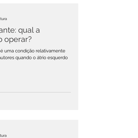
itura
ante: qual a
o operar?
) é uma condição relativamente
 autores quando o átrio esquerdo
itura