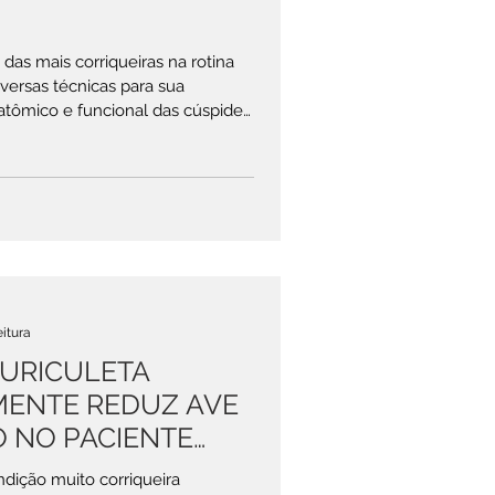
 das mais corriqueiras na rotina
iversas técnicas para sua
tômico e funcional das cúspides,
al (cordoalhas e músculos
l para o sucesso da estratégia
eja convenvional ou transcateter).
tendimento das estruturas que
cundam o campo cirúrgico de maneira a evitar as a
eitura
AURICULETA
ENTE REDUZ AVE
 NO PACIENTE
ondição muito corriqueira