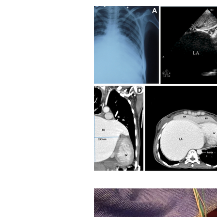
MARCAPASSO & DCEI
CS
ESTUDOS & TRIALS
MIS
LITERATURA & CRÔNICAS CI