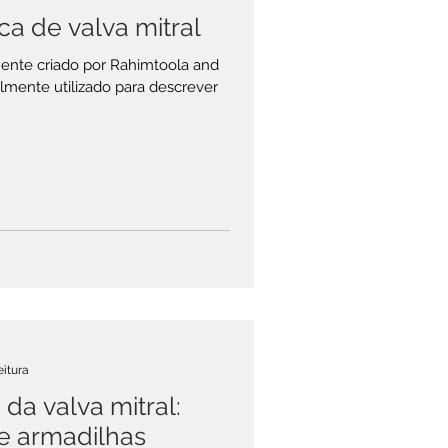
a de valva mitral
mente criado por Rahimtoola and
lmente utilizado para descrever
eitura
da valva mitral:
 e armadilhas