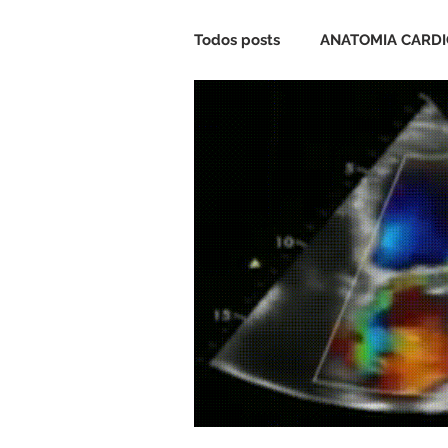
Todos posts
ANATOMIA CARD
CARDIOPATIA CONGÊNITA
VALVA MITRAL
VALVA TR
CIRCULAÇÃO EXTRACORPÓR
CASOS CLÍNICOS
QUIZ C
ANESTESIA CARDIOVASCULA