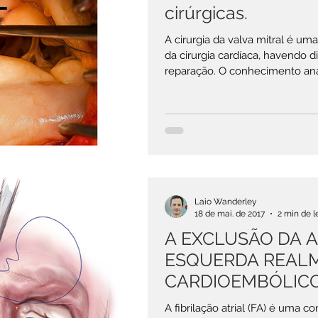
cirúrgicas.
A cirurgia da valva mitral é uma
da cirurgia cardíaca, havendo d
reparação. O conhecimento ana
anel e aparelho subvalvar mitr
papilares) torna-se fundamenta
cirúrgica e técnica escolhida (s
Outro ponto importante é o en
cir
Laio Wanderley
18 de mai. de 2017
2 min de l
A EXCLUSÃO DA 
ESQUERDA REALM
CARDIOEMBÓLICO
COM FA ?
A fibrilação atrial (FA) é uma c