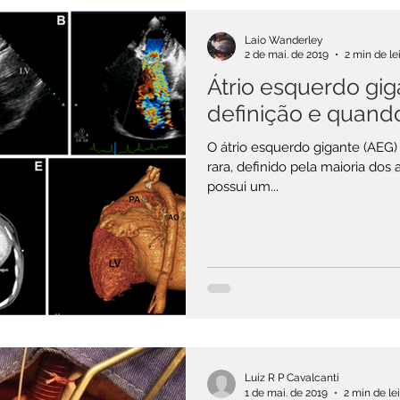
Laio Wanderley
2 de mai. de 2019
2 min de le
P ACADÊMICO
GESTÃO EM SAÚDE
Átrio esquerdo gig
definição e quand
CELÂNEA
EDITORIAL DO CIRURGIÃO
O átrio esquerdo gigante (AEG
rara, definido pela maioria dos
possui um...
RÚRGICAS
ÁREA DO PACIENTE
NOSSA ROTINA
Luiz R P Cavalcanti
1 de mai. de 2019
2 min de le