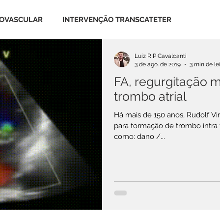
IOVASCULAR
INTERVENÇÃO TRANSCATETER
Luiz R P Cavalcanti
DOENÇA CORONARIANA
VALVA AÓRTICA
3 de ago. de 2019
3 min de le
FA, regurgitação m
trombo atrial
ICÚSPIDE
DOENÇAS DA AORTA
Há mais de 150 anos, Rudolf V
para formação de trombo intra
como: dano /...
EA
ASSISTÊNCIA CIRCULATÓRIA
TÉCNICA CIRÚRGICA
SP
MEDICINA BASEADA EM EVIDÊNCIAS
R
SCREENCAST & VÍDEOS
TERAPIA INTENSIVA