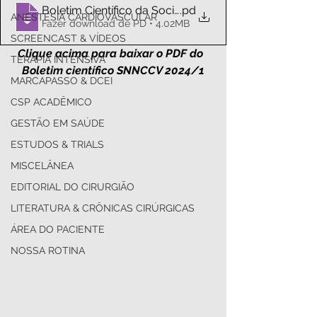
Boletim Científico da Sociedade Norte-Nordeste de
.pd
ANESTESIA CARDIOVASCULAR
Fazer download de PD • 4.02MB
SCREENCAST & VÍDEOS
Clique acima para baixar o PDF do  
TERAPIA INTENSIVA
Boletim científico SNNCCV 2024/1
MARCAPASSO & DCEI
CSP ACADÊMICO
GESTÃO EM SAÚDE
ESTUDOS & TRIALS
MISCELÂNEA
EDITORIAL DO CIRURGIÃO
LITERATURA & CRÔNICAS CIRÚRGICAS
ÁREA DO PACIENTE
NOSSA ROTINA