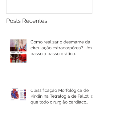
Cirurgião Car
Posts Recentes
Como realizar o desmame da
circulação extracorpórea? Um
passo a passo prático.
Classificação Morfológica de
Kirklin na Tetralogia de Fallot: o
que todo cirurgião cardíaco
precisa saber
Resumo Protected TAVR Trial