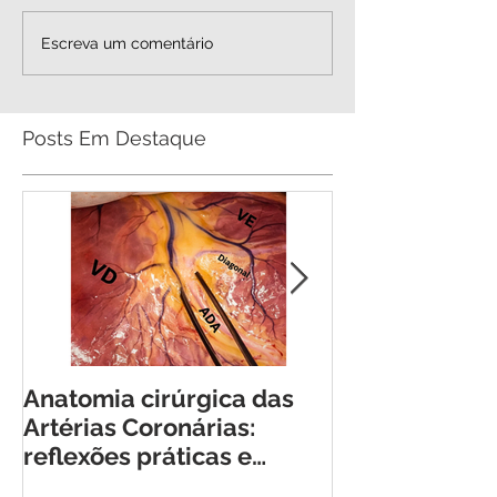
Estudo NOTION-3 -
Resumo Metaná
Escreva um comentário
Angioplastia antes da
TAVI x SAVR
TAVI reduz eventos
cardiovasculares
Posts Em Destaque
maiores em pacientes
com DAC estável
Anatomia cirúrgica das
Guias, Catete
Artérias Coronárias:
Introdutores -
reflexões práticas e
Característica
armadilhas cirúrgicas.
conceitos bás