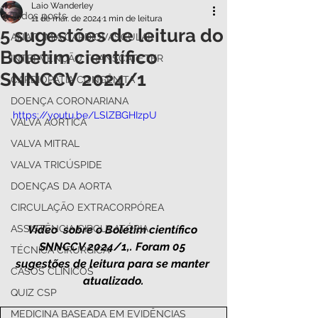
Laio Wanderley
Todos posts
11 de mar. de 2024
1 min de leitura
5 sugestões de leitura do
ANATOMIA CARDIOVASCULAR
Boletim científico
INTERVENÇÃO TRANSCATETER
SNNCCV 2024/1
CARDIOPATIA CONGÊNITA
DOENÇA CORONARIANA
https://youtu.be/LSlZBGHIzpU
VALVA AÓRTICA
VALVA MITRAL
VALVA TRICÚSPIDE
DOENÇAS DA AORTA
CIRCULAÇÃO EXTRACORPÓREA
Vídeo  sobre o Boletim científico 
ASSISTÊNCIA CIRCULATÓRIA
SNNCCV 2024/1,. Foram 05 
TÉCNICA CIRÚRGICA
sugestões de leitura para se manter 
CASOS CLÍNICOS
atualizado.
QUIZ CSP
MEDICINA BASEADA EM EVIDÊNCIAS